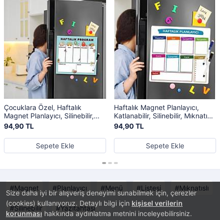
Çocuklara Özel, Haftalık
Haftalık Magnet Planlayıcı,
Magnet Planlayıcı, Silinebilir,
Katlanabilir, Silinebilir, Mıknatıslı
Mıknatıslı Yazı Tahtası + 3 Adet
Yazı Tahtası Pano + 2 Kalem
94,90 TL
94,90 TL
Kalem
Sepete Ekle
Sepete Ekle
Magnet
Planlayıcı
Menü
Listesi
Mıknatıslı
Size daha iyi bir alışveriş deneyimi sunabilmek için, çerezler
(cookies) kullanıyoruz. Detaylı bilgi için
kişisel verilerin
Silinebilir
Yazıtahtası
korunması
hakkında aydınlatma metnini inceleyebilirsiniz.