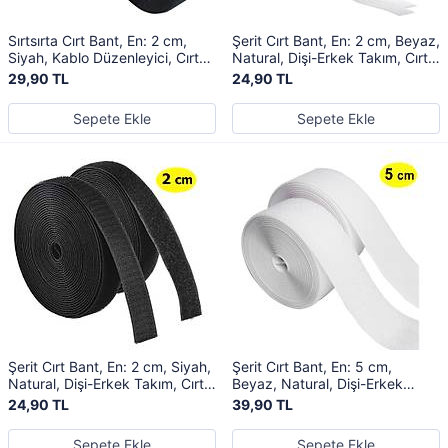
Sırtsırta Cırt Bant, En: 2 cm,
Şerit Cırt Bant, En: 2 cm, Beyaz,
Siyah, Kablo Düzenleyici, Cırt
Natural, Dişi-Erkek Takım, Cırt
Bağı, Şerit Cırt, Cırt Cırtlı Bant
Cırtlı Bant
29,90 TL
24,90 TL
Sepete Ekle
Sepete Ekle
Şerit Cırt Bant, En: 2 cm, Siyah,
Şerit Cırt Bant, En: 5 cm,
Natural, Dişi-Erkek Takım, Cırt
Beyaz, Natural, Dişi-Erkek
Cırtlı Bant
Takım, Cırt Cırtlı Bant
24,90 TL
39,90 TL
Sepete Ekle
Sepete Ekle