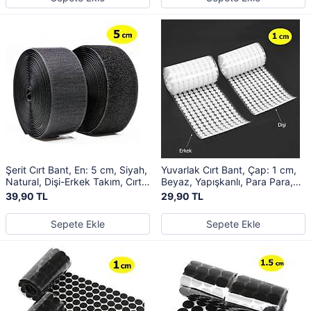
Şerit Cırt Bant, En: 5 cm, Siyah,
Yuvarlak Cırt Bant, Çap: 1 cm,
Natural, Dişi-Erkek Takım, Cırt
Beyaz, Yapışkanlı, Para Para,
Cırtlı Bant
Dişi-Erkek Takım, Cırt Cırtlı Bant
39,90 TL
29,90 TL
Sepete Ekle
Sepete Ekle