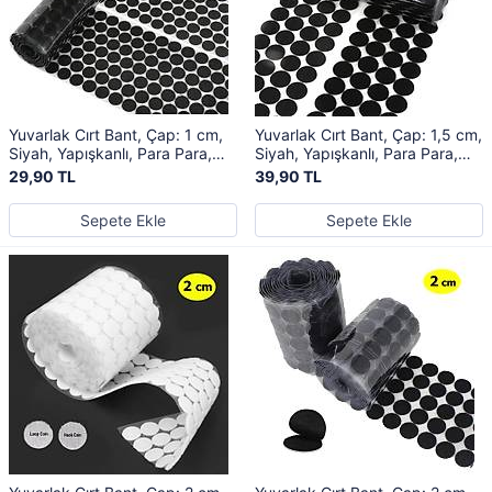
Yuvarlak Cırt Bant, Çap: 1 cm,
Yuvarlak Cırt Bant, Çap: 1,5 cm,
Siyah, Yapışkanlı, Para Para,
Siyah, Yapışkanlı, Para Para,
Dişi-Erkek Takım, Cırt Cırtlı Bant
Dişi-Erkek Takım, Cırt Cırtlı Bant
29,90 TL
39,90 TL
Sepete Ekle
Sepete Ekle