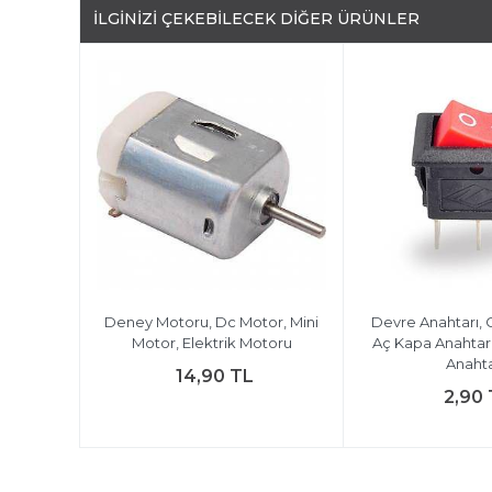
İLGINIZI ÇEKEBILECEK DIĞER ÜRÜNLER
, Deney
Deney Motoru, Dc Motor, Mini
Devre Anahtarı, 
resi, İş
Motor, Elektrik Motoru
Aç Kapa Anahtar
Anahta
14,90 TL
2,90