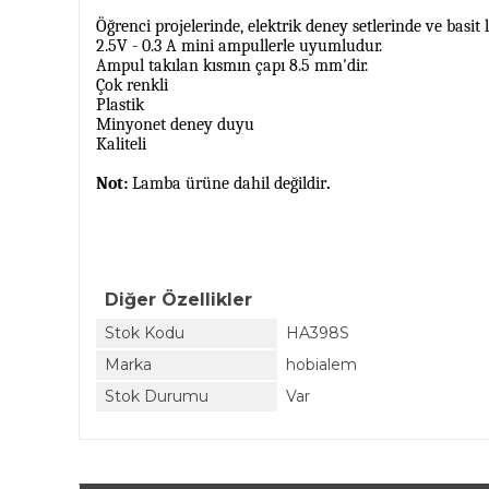
Öğrenci projelerinde, elektrik deney setlerinde ve basi
2.5V - 0.3 A mini ampullerle uyumludur.
Ampul takılan kısmın çapı 8.5 mm'dir.
Çok renkli
Plastik
Minyonet deney duyu
Kaliteli
Not:
Lamba ürüne dahil değildir
.
Diğer Özellikler
Stok Kodu
HA398S
Marka
hobialem
Stok Durumu
Var