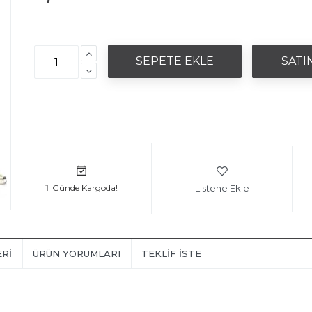
Listene Ekle
1
ERI
ÜRÜN YORUMLARI
TEKLIF İSTE