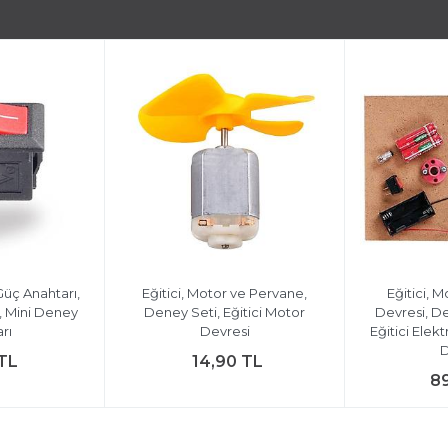
Güç Anahtarı,
Eğitici, Motor ve Pervane,
Eğitici, M
, Mini Deney
Deney Seti, Eğitici Motor
Devresi, Den
rı
Devresi
Eğitici Elek
D
 TL
14,90 TL
8