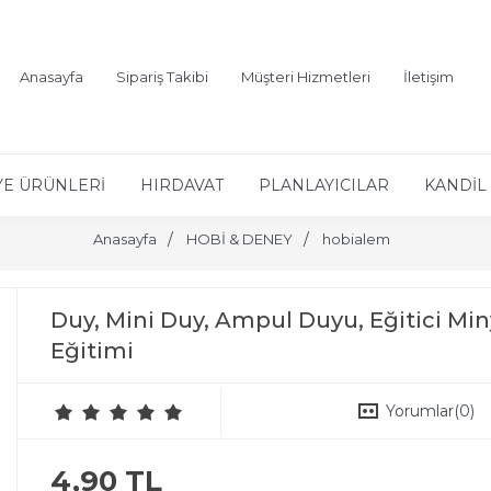
Anasayfa
Sipariş Takibi
Müşteri Hizmetleri
İletişim
YE ÜRÜNLERİ
HIRDAVAT
PLANLAYICILAR
KANDİL 
Anasayfa
HOBİ & DENEY
hobialem
Duy, Mini Duy, Ampul Duyu, Eğitici Miny
Eğitimi
Yorumlar
(0)
4,90 TL