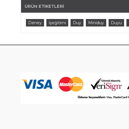
ÜRÜN ETIKETLERI
Deney
İşeğitimi
Duy
Miniduy
Duyu