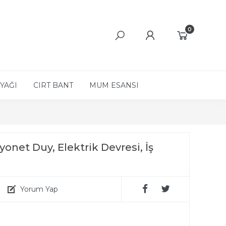
0
YAĞI
CIRT BANT
MUM ESANSI
onet Duy, Elektrik Devresi, İş
Yorum Yap