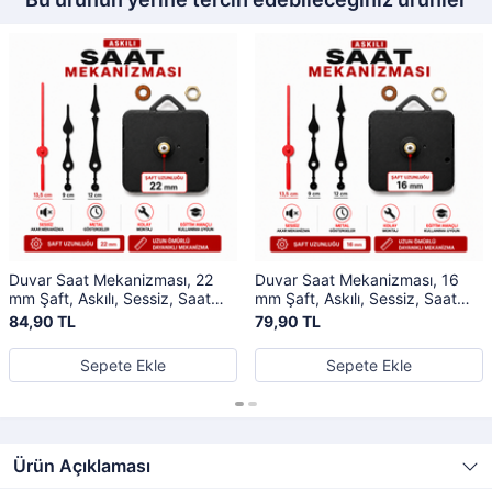
Duvar Saat Mekanizması, 22
Duvar Saat Mekanizması, 16
mm Şaft, Askılı, Sessiz, Saat
mm Şaft, Askılı, Sessiz, Saat
Motoru, Metal Akrep, Yelkovan,
Motoru, Metal Akrep, Yelkovan,
84,90 TL
79,90 TL
Saniye
Saniye
Sepete Ekle
Sepete Ekle
Ürün Açıklaması