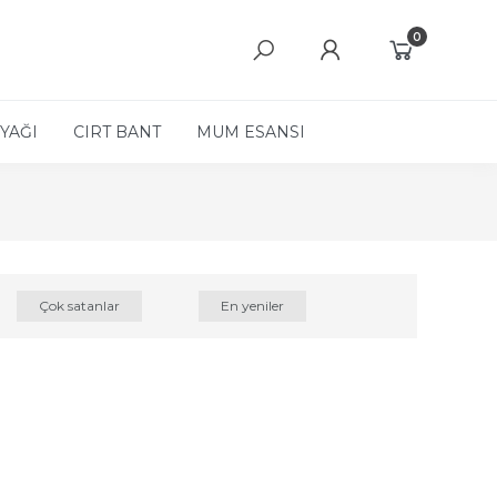
0
YAĞI
CIRT BANT
MUM ESANSI
Çok satanlar
En yeniler