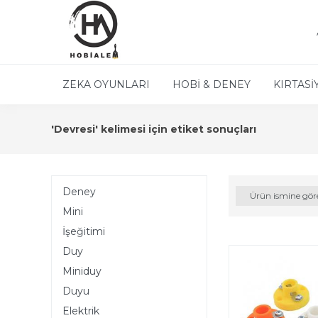
ZEKA OYUNLARI
HOBİ & DENEY
KIRTASİ
'Devresi' kelimesi için etiket sonuçları
Deney
Ürün ismine gör
Mini
İşeğitimi
Duy
Miniduy
Duyu
Elektrik