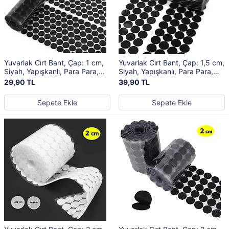
Yuvarlak Cırt Bant, Çap: 1 cm,
Yuvarlak Cırt Bant, Çap: 1,5 cm,
Siyah, Yapışkanlı, Para Para,
Siyah, Yapışkanlı, Para Para,
Dişi-Erkek Takım, Cırt Cırtlı Bant
Dişi-Erkek Takım, Cırt Cırtlı Bant
29,90 TL
39,90 TL
Sepete Ekle
Sepete Ekle