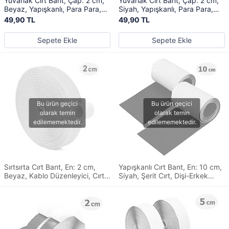
Yuvarlak Cırt Bant, Çap: 2 cm,
Yuvarlak Cırt Bant, Çap: 2 cm,
Beyaz, Yapışkanlı, Para Para,
Siyah, Yapışkanlı, Para Para,
Dişi-Erkek Takım, Cırt Cırtlı Bant
Dişi-Erkek Takım, Cırt Cırtlı Bant
49,90 TL
49,90 TL
Sepete Ekle
Sepete Ekle
Sırtsırta Cırt Bant, En: 2 cm,
Yapışkanlı Cırt Bant, En: 10 cm,
Beyaz, Kablo Düzenleyici, Cırt
Siyah, Şerit Cırt, Dişi-Erkek
Bağı, Şerit Cırt, Cırt Cırtlı Bant
Takım, Cırt Cırtlı Bant