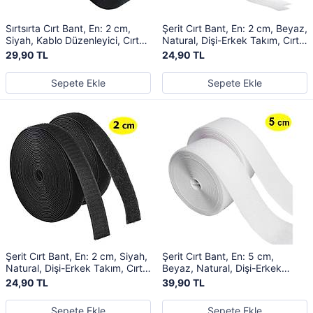
Sırtsırta Cırt Bant, En: 2 cm,
Şerit Cırt Bant, En: 2 cm, Beyaz,
Siyah, Kablo Düzenleyici, Cırt
Natural, Dişi-Erkek Takım, Cırt
Bağı, Şerit Cırt, Cırt Cırtlı Bant
Cırtlı Bant
29,90 TL
24,90 TL
Sepete Ekle
Sepete Ekle
Şerit Cırt Bant, En: 2 cm, Siyah,
Şerit Cırt Bant, En: 5 cm,
Natural, Dişi-Erkek Takım, Cırt
Beyaz, Natural, Dişi-Erkek
Cırtlı Bant
Takım, Cırt Cırtlı Bant
24,90 TL
39,90 TL
Sepete Ekle
Sepete Ekle