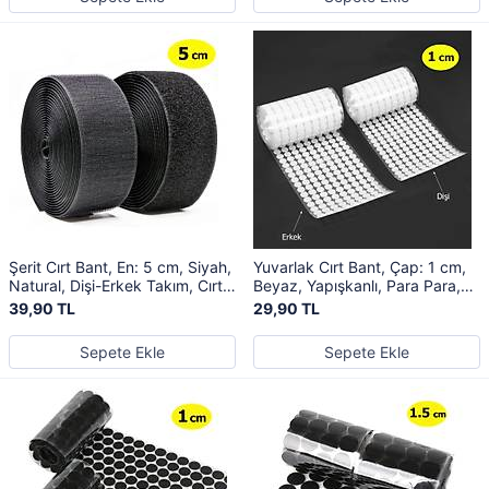
Şerit Cırt Bant, En: 5 cm, Siyah,
Yuvarlak Cırt Bant, Çap: 1 cm,
Natural, Dişi-Erkek Takım, Cırt
Beyaz, Yapışkanlı, Para Para,
Cırtlı Bant
Dişi-Erkek Takım, Cırt Cırtlı Bant
39,90 TL
29,90 TL
Sepete Ekle
Sepete Ekle