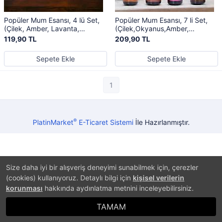
Popüler Mum Esansı, 4 lü Set,
Popüler Mum Esansı, 7 li Set,
(Çilek, Amber, Lavanta,
(Çilek,Okyanus,Amber,
Okyanus) Jel Mum Kokusu,
Çikolata, Lavanta, Sandal,
119,90 TL
209,90 TL
Buhurdanlık
Vanilya), Jel Mum Kokusu
Sepete Ekle
Sepete Ekle
1
®
PlatinMarket
E-Ticaret Sistemi
İle Hazırlanmıştır.
Size daha iyi bir alışveriş deneyimi sunabilmek için, çerezler
(cookies) kullanıyoruz. Detaylı bilgi için
kişisel verilerin
korunması
hakkında aydınlatma metnini inceleyebilirsiniz.
TAMAM