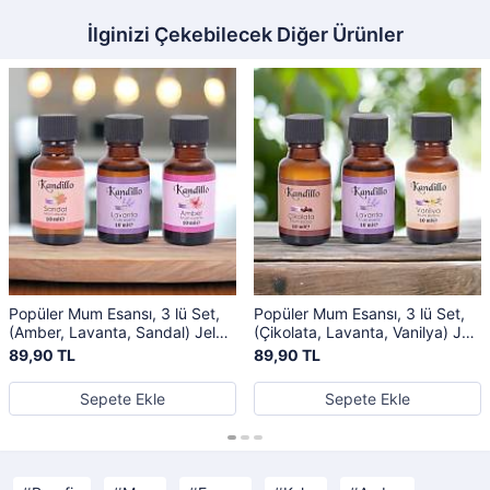
İlginizi Çekebilecek Diğer Ürünler
Popüler Mum Esansı, 3 lü Set,
Popüler Mum Esansı, 3 lü Set,
(Amber, Lavanta, Sandal) Jel
(Çikolata, Lavanta, Vanilya) Jel
Mum Kokusu, Buhurdanlık
Mum Kokusu, Buhurdanlık
89,90 TL
89,90 TL
Sepete Ekle
Sepete Ekle