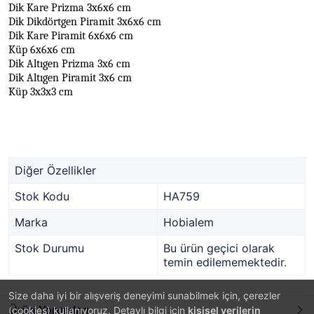
Dik Kare Prizma 3x6x6 cm
Dik Dikdörtgen Piramit 3x6x6 cm
Dik Kare Piramit 6x6x6 cm
Küp 6x6x6 cm
Dik Altıgen Prizma 3x6 cm
Dik Altıgen Piramit 3x6 cm
Küp 3x3x3 cm
Diğer Özellikler
Stok Kodu
HA759
Marka
Hobialem
Stok Durumu
Bu ürün geçici olarak
temin edilememektedir.
Size daha iyi bir alışveriş deneyimi sunabilmek için, çerezler
Ürün Yorumları
(cookies) kullanıyoruz. Detaylı bilgi için
kişisel verilerin