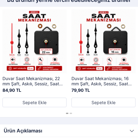
Duvar Saat Mekanizması, 22
Duvar Saat Mekanizması, 16
mm Şaft, Askılı, Sessiz, Saat
mm Şaft, Askılı, Sessiz, Saat
Motoru, Metal Akrep, Yelkovan,
Motoru, Metal Akrep, Yelkovan,
84,90 TL
79,90 TL
Saniye
Saniye
Sepete Ekle
Sepete Ekle
Ürün Açıklaması