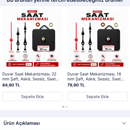
Duvar Saat Mekanizması, 22
Duvar Saat Mekanizması, 16
mm Şaft, Askılı, Sessiz, Saat
mm Şaft, Askılı, Sessiz, Saat
Motoru, Metal Akrep, Yelkovan,
Motoru, Metal Akrep, Yelkovan,
84,90 TL
79,90 TL
Saniye
Saniye
Sepete Ekle
Sepete Ekle
Ürün Açıklaması