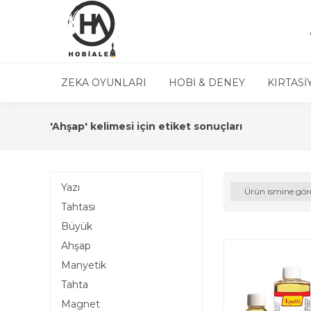
ZEKA OYUNLARI
HOBİ & DENEY
KIRTASİ
'Ahşap' kelimesi için etiket sonuçları
Yazı
Ürün ismine gör
Tahtası
Büyük
Ahşap
Manyetik
Tahta
Magnet