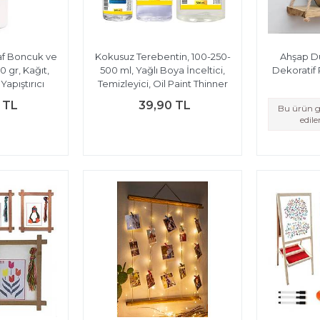
af Boncuk ve
Kokusuz Terebentin, 100-250-
Ahşap Du
0 gr, Kağıt,
500 ml, Yağlı Boya İnceltici,
Dekoratif 
apıştırıcı
Temizleyici, Oil Paint Thinner
 TL
39,90 TL
Bu ürün g
edil