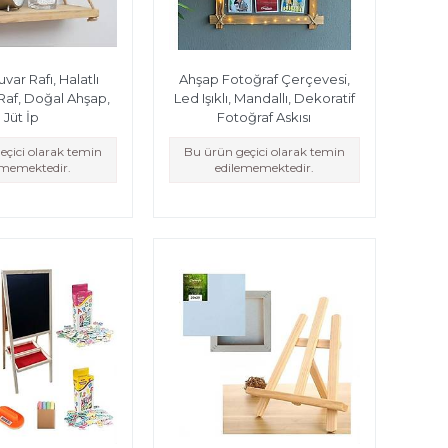
var Rafı, Halatlı
Ahşap Fotoğraf Çerçevesi,
Raf, Doğal Ahşap,
Led Işıklı, Mandallı, Dekoratif
Jüt İp
Fotoğraf Askısı
eçici olarak temin
Bu ürün geçici olarak temin
ememektedir.
edilememektedir.