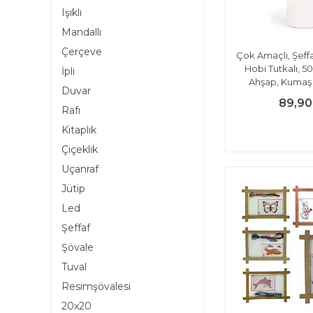
Işıklı
Mandallı
Çerçeve
Çok Amaçlı, Şeff
Hobi Tutkalı, 50
İpli
Ahşap, Kumaş Y
Duvar
89,90
Rafı
Kitaplık
Çiçeklik
Uçanraf
Jütip
Led
Şeffaf
Şövale
Tuval
Resimşövalesi
20x20