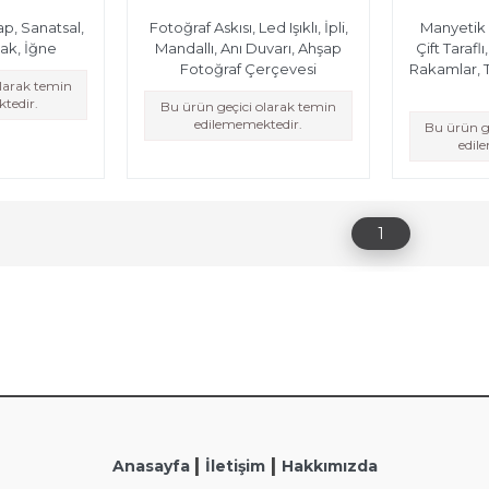
ap, Sanatsal,
Fotoğraf Askısı, Led Işıklı, İpli,
Manyetik 
ak, İğne
Mandallı, Anı Duvarı, Ahşap
Çift Tarafl
Fotoğraf Çerçevesi
Rakamlar, T
olarak temin
tedir.
Bu ürün geçici olarak temin
edilememektedir.
Bu ürün g
edil
1
|
|
Anasayfa
İletişim
Hakkımızda