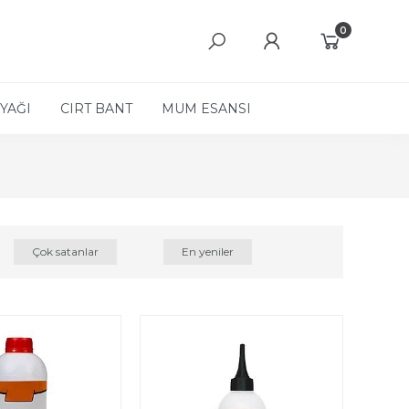
0
YAĞI
CIRT BANT
MUM ESANSI
Çok satanlar
En yeniler