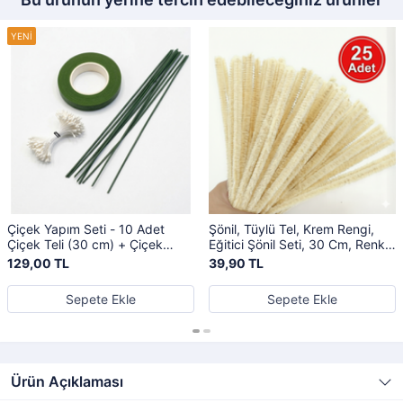
Çiçek Yapım Seti - 10 Adet
Şönil, Tüylü Tel, Krem Rengi,
Çiçek Teli (30 cm) + Çiçek
Eğitici Şönil Seti, 30 Cm, Renkli
Bandı (30 Mt) + Tomurcuk
Tel, 25 Adet, Peluş Çubuklar
129,00 TL
39,90 TL
Çiçek, Hobi Seti (Şönil)
Sepete Ekle
Sepete Ekle
Ürün Açıklaması