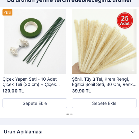
Çiçek Yapım Seti - 10 Adet
Şönil, Tüylü Tel, Krem Rengi,
Çiçek Teli (30 cm) + Çiçek
Eğitici Şönil Seti, 30 Cm, Renkli
Bandı (30 Mt) + Tomurcuk
Tel, 25 Adet, Peluş Çubuklar
129,00 TL
39,90 TL
Çiçek, Hobi Seti (Şönil)
Sepete Ekle
Sepete Ekle
Ürün Açıklaması