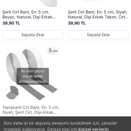
Şerit Cırt Bant, En: 5 cm,
Şerit Cırt Bant, En: 5 cm, Siyah,
Beyaz, Natural, Dişi-Erkek
Natural, Dişi-Erkek Takım, Cırt
Takım, Cırt Cırtlı Bant
Cırtlı Bant
39,90 TL
39,90 TL
Sepete Ekle
Sepete Ekle
Yapışkanlı Cırt Bant, En: 5 cm,
Siyah, Şerit Cırt, Dişi-Erkek
Takım, Cırt Cırtlı Bant
Size daha iyi bir alışveriş deneyimi sunabilmek için, çerezler
1
(cookies) kullanıyoruz. Detaylı bilgi için
kişisel verilerin