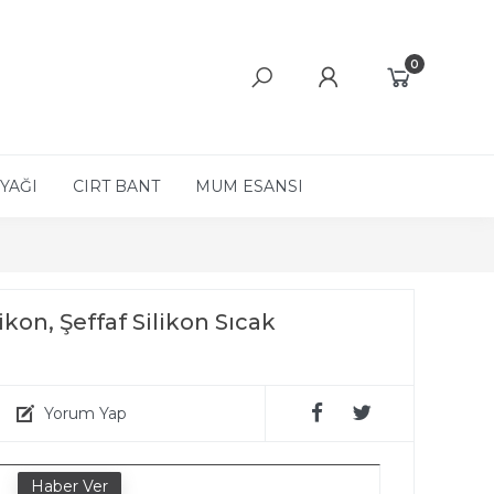
0
YAĞI
CIRT BANT
MUM ESANSI
kon, Şeffaf Silikon Sıcak
Yorum Yap
e