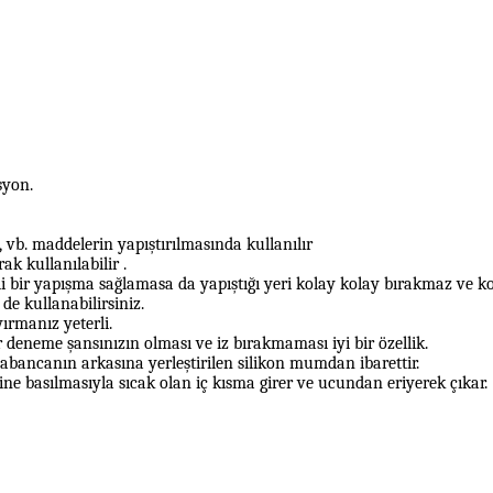
yon.
, vb. maddelerin yapıştırılmasında kullanılır
k kullanılabilir .
tli bir yapışma sağlamasa da yapıştığı yeri kolay kolay bırakmaz ve 
de kullanabilirsiniz.
yırmanız yeterli.
r deneme şansınızın olması ve iz bırakmaması iyi bir özellik.
 tabancanın arkasına yerleştirilen silikon mumdan ibarettir.
 basılmasıyla sıcak olan iç kısma girer ve ucundan eriyerek çıkar.