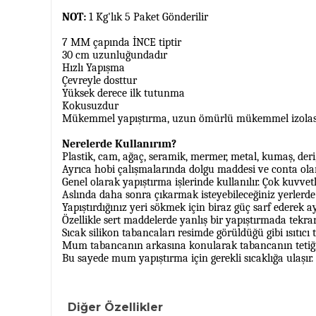
NOT:
1 Kg'lık 5 Paket Gönderilir
7 MM çapında İNCE tiptir
30 cm uzunluğundadır
Hızlı Yapışma
Çevreyle dosttur
Yüksek derece ilk tutunma
Kokusuzdur
Mükemmel yapıştırma, uzun ömürlü mükemmel izolas
Nerelerde Kullanırım?
Plastik, cam, ağaç, seramik, mermer, metal, kumaş, deri
Ayrıca hobi çalışmalarında dolgu maddesi ve conta olara
Genel olarak yapıştırma işlerinde kullanılır. Çok kuvve
Aslında daha sonra çıkarmak isteyebileceğiniz yerlerde 
Yapıştırdığınız yeri sökmek için biraz güç sarf ederek a
Özellikle sert maddelerde yanlış bir yapıştırmada tekra
Sıcak silikon tabancaları resimde görüldüğü gibi ısıtıcı
Mum tabancanın arkasına konularak tabancanın tetiğine
Bu sayede mum yapıştırma için gerekli sıcaklığa ulaşır.
Diğer Özellikler