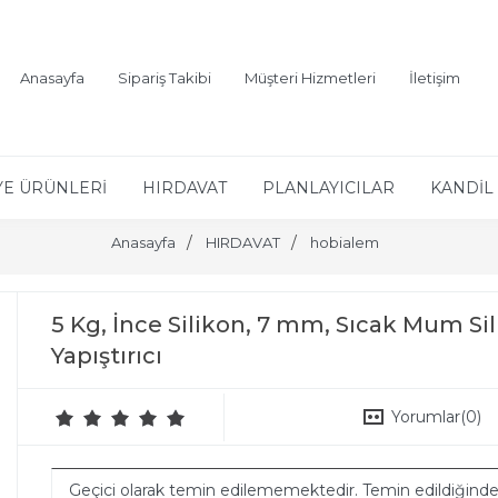
Anasayfa
Sipariş Takibi
Müşteri Hizmetleri
İletişim
YE ÜRÜNLERİ
HIRDAVAT
PLANLAYICILAR
KANDİL 
Anasayfa
HIRDAVAT
hobialem
5 Kg, İnce Silikon, 7 mm, Sıcak Mum Sili
Yapıştırıcı
Yorumlar
(0)
Geçici olarak temin edilememektedir. Temin edildiğind