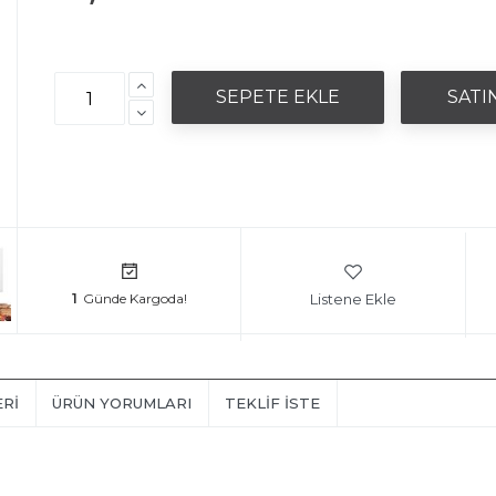
Listene Ekle
1
ERI
ÜRÜN YORUMLARI
TEKLIF İSTE