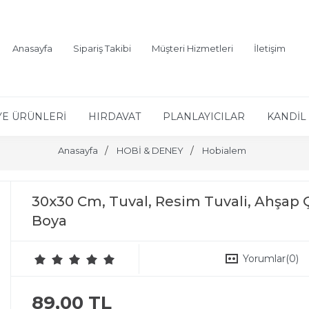
Anasayfa
Sipariş Takibi
Müşteri Hizmetleri
İletişim
YE ÜRÜNLERİ
HIRDAVAT
PLANLAYICILAR
KANDİL 
Anasayfa
HOBİ & DENEY
Hobialem
30x30 Cm, Tuval, Resim Tuvali, Ahşap Çe
Boya
Yorumlar
(0)
89,00 TL