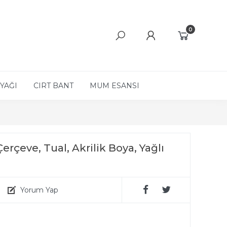
0
YAĞI
CIRT BANT
MUM ESANSI
rçeve, Tual, Akrilik Boya, Yağlı
Yorum Yap