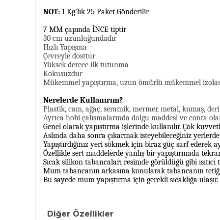
NOT:
1 Kg'lık 25 Paket Gönderilir
7 MM çapında İNCE tiptir
30 cm uzunluğundadır
Hızlı Yapışma
Çevreyle dosttur
Yüksek derece ilk tutunma
Kokusuzdur
Mükemmel yapıştırma, uzun ömürlü mükemmel izolas
Nerelerde Kullanırım?
Plastik, cam, ağaç, seramik, mermer, metal, kumaş, deri
Ayrıca hobi çalışmalarında dolgu maddesi ve conta olara
Genel olarak yapıştırma işlerinde kullanılır. Çok kuvve
Aslında daha sonra çıkarmak isteyebileceğiniz yerlerde 
Yapıştırdığınız yeri sökmek için biraz güç sarf ederek a
Özellikle sert maddelerde yanlış bir yapıştırmada tekra
Sıcak silikon tabancaları resimde görüldüğü gibi ısıtıcı
Mum tabancanın arkasına konularak tabancanın tetiğine
Bu sayede mum yapıştırma için gerekli sıcaklığa ulaşır.
Diğer Özellikler