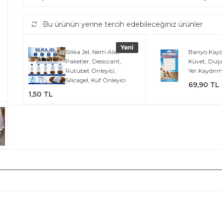
Bu ürünün yerine tercih edebileceğiniz ürünler
Silika Jel, Nem Alıcı
Banyo Kayd
Paketler, Desiccant,
Küvet, Duş
Rutubet Önleyici,
Yer Kaydırm
Silicagel, Küf Önleyici
69,90 TL
1,50 TL