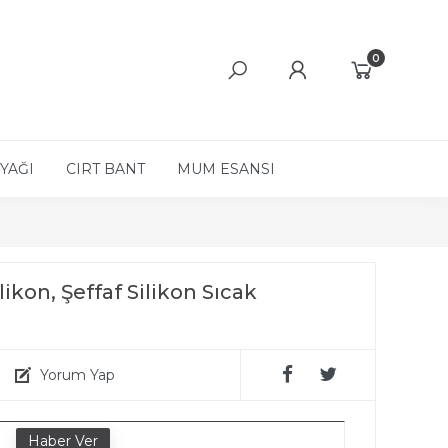
0
YAĞI
CIRT BANT
MUM ESANSI
ikon, Şeffaf Silikon Sıcak
Yorum Yap
e