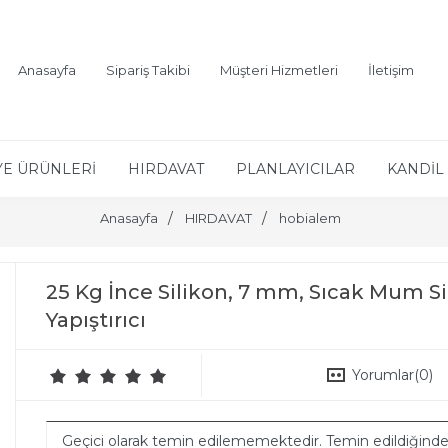
Anasayfa
Sipariş Takibi
Müşteri Hizmetleri
İletişim
YE ÜRÜNLERİ
HIRDAVAT
PLANLAYICILAR
KANDİL 
Anasayfa
HIRDAVAT
hobialem
25 Kg İnce Silikon, 7 mm, Sıcak Mum Sil
Yapıştırıcı
Yorumlar
(0)
Geçici olarak temin edilememektedir. Temin edildiğind