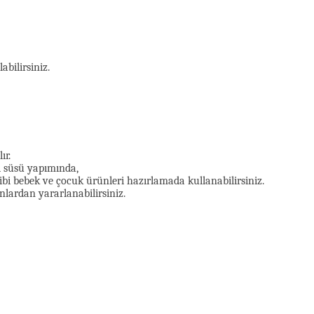
abilirsiniz.
ır.
pı süsü yapımında,
gibi bebek ve çocuk ürünleri hazırlamada kullanabilirsiniz.
nlardan yararlanabilirsiniz.