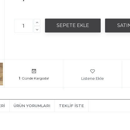
Listene Ekle
1
ERI
ÜRÜN YORUMLARI
TEKLIF İSTE