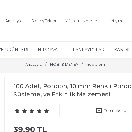
Anasayfa
Sipariş Takibi
Müşteri Hizmetleri
İletişim
YE ÜRÜNLERİ
HIRDAVAT
PLANLAYICILAR
KANDİL 
Anasayfa
HOBİ & DENEY
hobialem
100 Adet, Ponpon, 10 mm Renkli Ponpo
Süsleme, ve Etkinlik Malzemesi
Yorumlar
(0)
39,90 TL