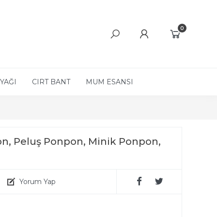
0
YAĞI
CIRT BANT
MUM ESANSI
n, Peluş Ponpon, Minik Ponpon,
Yorum Yap