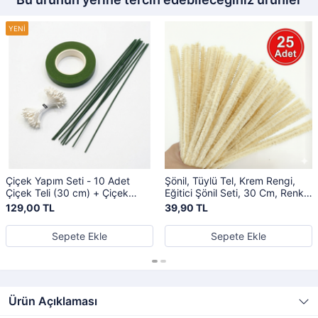
Çiçek Yapım Seti - 10 Adet
Şönil, Tüylü Tel, Krem Rengi,
Çiçek Teli (30 cm) + Çiçek
Eğitici Şönil Seti, 30 Cm, Renkli
Bandı (30 Mt) + Tomurcuk
Tel, 25 Adet, Peluş Çubuklar
129,00 TL
39,90 TL
Çiçek, Hobi Seti (Şönil)
Sepete Ekle
Sepete Ekle
Ürün Açıklaması